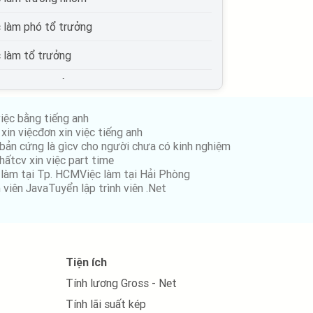
c làm phó tổ trưởng
c làm tổ trưởng
c làm phó trưởng phòng
c làm trưởng phòng
việc bằng tiếng anh
xin việc
đơn xin việc tiếng anh
c làm phó giám đốc
bản cứng là gì
cv cho người chưa có kinh nghiệm
nhất
cv xin việc part time
c làm giám đốc
 làm tại Tp. HCM
Việc làm tại Hải Phòng
h viên Java
Tuyển lập trình viên .Net
c làm phó tổng giám đốc
c làm tổng giám đốc
c làm quản lý cấp trung
Tiện ích
Tính lương Gross - Net
c làm quản lý cấp cao
Tính lãi suất kép