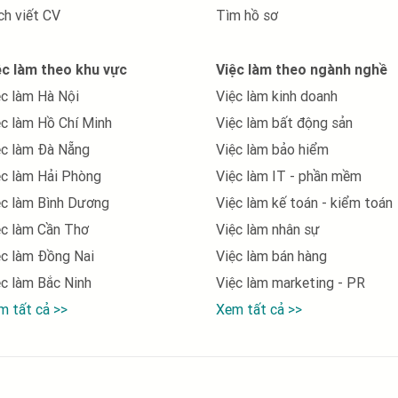
việc làm tại Bình Thuận
ch viết CV
Tìm hồ sơ
việc làm tại Bình Định
ệc làm theo khu vực
Việc làm theo ngành nghề
việc làm tại Cà Mau
ệc làm Hà Nội
Việc làm kinh doanh
việc làm tại Cần Thơ
ệc làm Hồ Chí Minh
Việc làm bất động sản
việc làm tại Cao Bằng
ệc làm Đà Nẵng
Việc làm bảo hiểm
ệc làm Hải Phòng
Việc làm IT - phần mềm
việc làm tại Gia Lai
ệc làm Bình Dương
Việc làm kế toán - kiểm toán
việc làm tại Hà Giang
ệc làm Cần Thơ
Việc làm nhân sự
việc làm tại Hà Nam
ệc làm Đồng Nai
Việc làm bán hàng
ệc làm Bắc Ninh
Việc làm marketing - PR
việc làm tại Hà Tĩnh
m tất cả >>
Xem tất cả >>
việc làm tại Hải Phòng
việc làm tại Hậu Giang