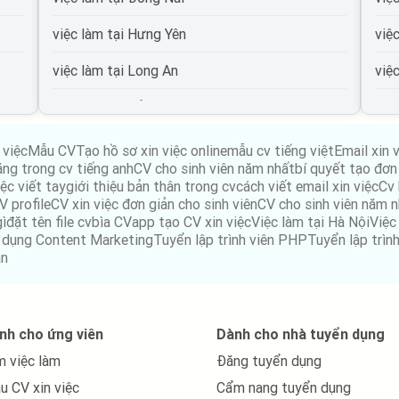
việc làm tại Hưng Yên
việ
việc làm tại Long An
việ
việc làm tại Hải Dương
việ
việc làm tại An Giang
việ
 việc
Mẫu CV
Tạo hồ sơ xin việc online
mẫu cv tiếng việt
Email xin 
ăng trong cv tiếng anh
CV cho sinh viên năm nhất
bí quyết tạo đơn 
việc làm tại Bà Rịa Vũng Tàu
việ
ệc viết tay
giới thiệu bản thân trong cv
cách viết email xin việc
Cv 
V profile
CV xin việc đơn giản cho sinh viên
CV cho sinh viên năm 
việc làm tại Bắc Giang
việ
gì
đặt tên file cv
bìa CV
app tạo CV xin việc
Việc làm tại Hà Nội
Việc
 dụng Content Marketing
Tuyển lập trình viên PHP
Tuyển lập trìn
việc làm tại Bắc Kạn
việ
án
việc làm tại Bạc Liêu
việ
việc làm tại Bến Tre
việ
nh cho ứng viên
Dành cho nhà tuyển dụng
m việc làm
Đăng tuyển dụng
việc làm tại Bình Phước
việ
u CV xin việc
Cẩm nang tuyển dụng