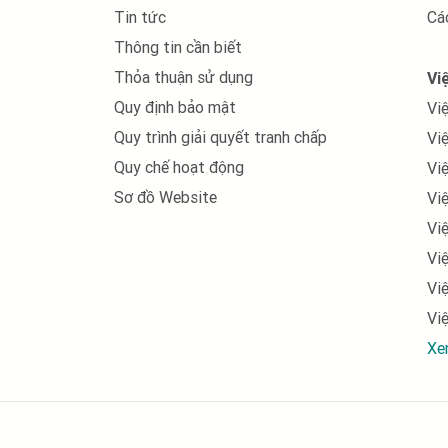
việc làm Môi trường, xử lý chất thải
Tin tức
Cá
Thông tin cần biết
việc làm Thiết kế, mỹ thuật
Thỏa thuận sử dụng
Vi
việc làm Nhân sự
Quy định bảo mật
Vi
việc làm Xây dựng
Quy trình giải quyết tranh chấp
Vi
Quy chế hoạt động
Vi
việc làm Ngân hàng, chứng khoán, đầu tư
Sơ đồ Website
Vi
việc làm Sản xuất, vận hành sản xuất
Vi
Vi
việc làm Bán lẻ - Hàng tiêu dùng - FMCG
Vi
việc làm In ấn, xuất bản
Vi
việc làm Khách sạn, nhà hàng
Xe
việc làm Marketing, pr
việc làm Internet / Online