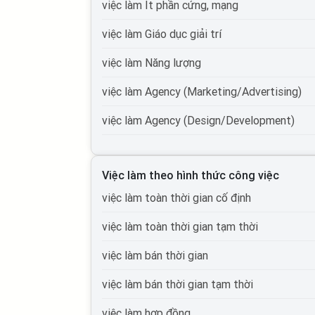
việc làm It phần cứng, mạng
việc làm Giáo dục giải trí
việc làm Năng lượng
việc làm Agency (Marketing/Advertising)
việc làm Agency (Design/Development)
việc làm Tự động hóa
Việc làm theo hình thức công việc
việc làm Du lịch
việc làm toàn thời gian cố định
việc làm Cơ quan nhà nước
việc làm toàn thời gian tạm thời
việc làm Tổ chức phi lợi nhuận
việc làm bán thời gian
việc làm Vận tải lái xe
việc làm bán thời gian tạm thời
việc làm Giao thông vận tải, thủy lợi, cầu đ
việc làm hợp đồng