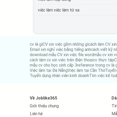
việc làm Thương mại điện tử
việc làm việc làm từ xa
việc làm Giáo dục, đào tạo
việc làm Điện tử viễn thông
việc làm Bưu chính viễn thông
cv là gì
CV xin việc gồm những gì
cách làm CV xin
việc làm Tư vấn
Email xin nghỉ việc bằng tiếng anh
cách viết kỹ n
download mẫu CV xin việc file word
mẫu cv xin vi
việc làm Cơ khí chế tạo
cách làm cv xin việc trên điện thoại
cv thực tập
C
mẫu cv cho học sinh cấp 3
reference trong cv là 
việc làm Mỹ phẩm, thời trang, trang sức
Việc làm tại Đà Nẵng
Việc làm tại Cần Thơ
Tuyển
Tuyển dụng nhân viên kinh doanh
Tìm việc kế to
việc làm Điện lạnh
việc làm điện, điện tử
Về Joblike365
Dà
việc làm Bảo trì
Giới thiệu chung
Tì
việc làm Xuất nhập khẩu
Liên hệ
Mẫ