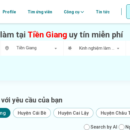
Profile
Tìm ứng viên
Công cụ
Tin tức
 làm tại
Tiền Giang
uy tín miễn phí
Tiền Giang
Kinh nghiệm làm việc
 với yêu cầu của bạn
ang
Huyện Cái Bè
Huyện Cai Lậy
Huyện Châu 
Search by AI
N