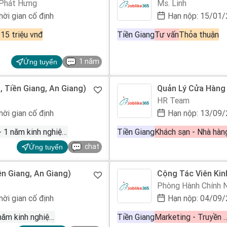
 Phát Hưng
Ms. Linh
hời gian cố định
Hạn nộp: 15/01
 15 triệu vnđ
Tiền Giang
Tư vấn
Thỏa thuận
1 năm
Ứng tuyển
 Tiền Giang, An Giang)
Quản Lý Cửa Hàng
HR Team
hời gian cố định
Hạn nộp: 13/09
0 - 1 năm kinh nghiệm
Tiền Giang
Khách sạn - Nhà hàn
chat
Ứng tuyển
ền Giang, An Giang)
Cộng Tác Viên Kin
Giang)
Phòng Hành Chính 
hời gian cố định
Hạn nộp: 04/09
0 - 1 năm kinh nghiệm
Tiền Giang
Marketing - Truyền thông 