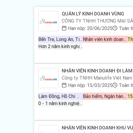
QUẢN LÝ KINH DOANH VÙNG
CÔNG TY TNHH THƯƠNG MẠI SẢ
Hạn nộp: 20/06/2025
Toàn t
Bến Tre, Long An, Tiền Giang, Vĩnh Long
Nhân viên kinh doanh bán hàng, Quản lý điều hành, Quản trị kinh doanh
Th
Hơn 2 năm kinh nghiệm
NHÂN VIÊN KINH DOANH ĐI LÀM
Công ty TNHH Manulife Việt Nam
Hạn nộp: 15/03/2025
Toàn t
Lâm Đồng, Hồ Chí Minh, Bình Dương, Kiên Giang, Tiền Giang
Bảo hiểm, Ngân hàng - Vàng - Chứng khoán - Đầu tư, Ngân hàng - Tài chính
15
0 - 1 năm kinh nghiệm
NHÂN VIÊN KINH DOANH KHU VỰ