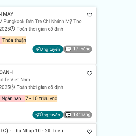
N MAY
Công Ty TNHH MTV Pungkook Bến Tre Chi Nhánh Mỹ Tho
/2025
Toàn thời gian cố định
Thỏa thuận
17 tháng
Ứng tuyển
DOANH
life Việt Nam
/2025
Toàn thời gian cố định
Bảo hiểm, Ngân hàng - Vàng - Chứng khoán - Đầu tư, Ngân hàng - Tài chính
7 - 10 triệu vnđ
18 tháng
Ứng tuyển
TC) - Thu Nhập 10 - 20 Triệu