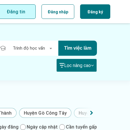
Đăng tin
Đăng nhập
Đăng ký
Trình độ học vấn
Tìm việc làm
Lọc nâng cao
Thành
Huyện Gò Công Tây
Huyện Gò Công Đông
gày đăng
Ngày cập nhật
Cần tuyển gấp