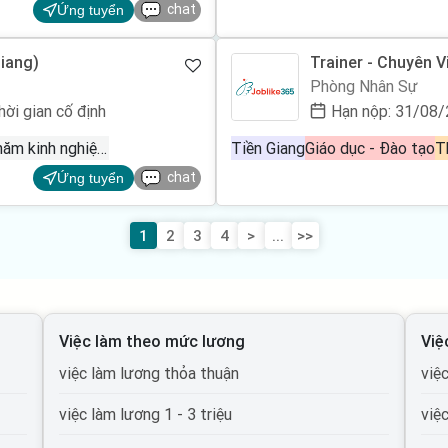
chat
Ứng tuyển
iang)
Trainer - Chuyên V
Cầu Kinh Nghiệm
Phòng Nhân Sự
hời gian cố định
Hạn nộp: 31/08
0 - 1 năm kinh nghiệm
Tiền Giang
Giáo dục - Đào tạo
T
chat
Ứng tuyển
1
2
3
4
>
...
>>
Việc làm theo mức lương
Việ
việc làm lương thỏa thuận
việ
việc làm lương 1 - 3 triệu
việ