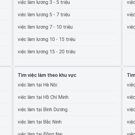
việc làm lương 3 - 5 triệu
việ
việc làm lương 5 - 7 triệu
việ
việc làm lương 7 - 10 triệu
việ
việc làm lương 10 - 15 triệu
việc làm lương 15 - 20 triệu
việc làm lương 20 - 30 triệu
Tìm việc làm theo khu vực
Tìm
việc làm lương trên 30 triệu
việc làm tại Hà Nội
việ
việc làm lương trên 50 triệu
việc làm tại Hồ Chí Minh
việ
việc làm lương trên 100 triệu
việc làm tại Bình Dương
việ
việc làm tại Bắc Ninh
việ
ường
việc làm tại Đồng Nai
việ