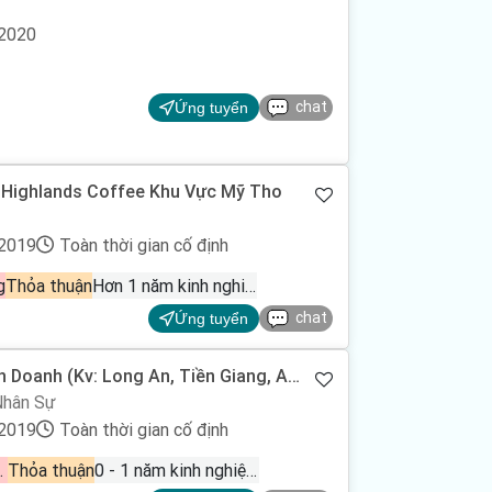
/2020
chat
Ứng tuyển
 Highlands Coffee Khu Vực Mỹ Tho
/2019
Toàn thời gian cố định
g
Thỏa thuận
Hơn 1 năm kinh nghiệm
chat
Ứng tuyển
h Doanh (Kv: Long An, Tiền Giang, An
Nhân Sự
/2019
Toàn thời gian cố định
- Quảng cáo
Thỏa thuận
0 - 1 năm kinh nghiệm