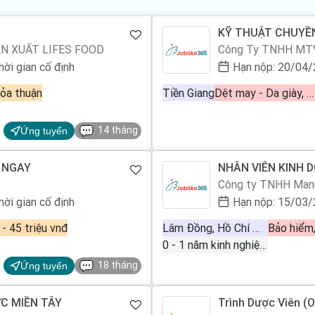
KỸ THUẬT CHUYỀ
N XUẤT LIFES FOOD
hời gian cố định
Hạn nộp: 20/04
ỏa thuận
Tiền Giang
Dệt may - Da giày, Bán hàng kỹ thuật
14 tháng
Ứng tuyển
 NGAY
NHÂN VIÊN KINH 
Công ty TNHH Manu
hời gian cố định
Hạn nộp: 15/03
 - 45 triệu vnđ
Lâm Đồng, Hồ Chí Minh, Bình Dương, Kiên Giang, Tiền Giang
0 - 1 năm kinh nghiệm
18 tháng
Ứng tuyển
C MIỀN TÂY
Trình Dược Viên (O