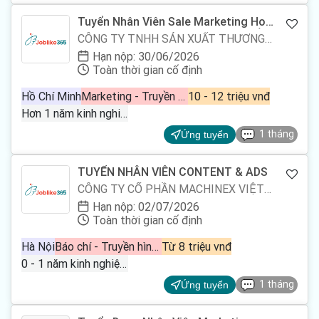
Tuyển Nhân Viên Sale Marketing Hoặc
Sales Online Sản Phẩm Ly Giấy In Ấn
CÔNG TY TNHH SẢN XUẤT THƯƠNG
MẠI DỊCH VỤ VINA HT
Hạn nộp: 30/06/2026
Toàn thời gian cố định
Hồ Chí Minh
Marketing - Truyền thông - Quảng cáo, Nhân viên kinh doanh bán hàng, Telesales
10 - 12 triệu vnđ
Hơn 1 năm kinh nghiệm
1 tháng
Ứng tuyển
TUYỂN NHÂN VIÊN CONTENT & ADS
CÔNG TY CỔ PHẦN MACHINEX VIỆT
NAM
Hạn nộp: 02/07/2026
Toàn thời gian cố định
Hà Nội
Báo chí - Truyền hình, Marketing - Truyền thông - Quảng cáo
Từ 8 triệu vnđ
0 - 1 năm kinh nghiệm
1 tháng
Ứng tuyển