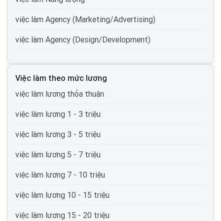
việc làm Agency (Marketing/Advertising)
việc làm Agency (Design/Development)
việc làm Tự động hóa
Việc làm theo mức lương
việc làm Du lịch
việc làm lương thỏa thuận
việc làm Cơ quan nhà nước
việc làm lương 1 - 3 triệu
việc làm Tổ chức phi lợi nhuận
việc làm lương 3 - 5 triệu
việc làm Vận tải lái xe
việc làm lương 5 - 7 triệu
việc làm Giao thông vận tải, thủy lợi, cầu đường
việc làm lương 7 - 10 triệu
việc làm Thương mại điện tử
việc làm lương 10 - 15 triệu
việc làm Giáo dục, đào tạo
việc làm lương 15 - 20 triệu