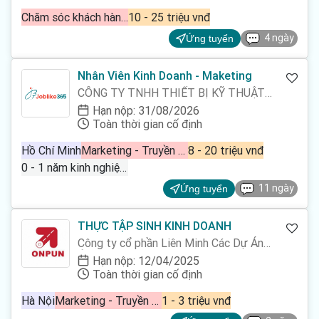
Chăm sóc khách hàng, Marketing - Truyền thông - Quảng cáo, Nhân viên kinh doanh bán hàng
10 - 25 triệu vnđ
4 ngày
Ứng tuyển
Nhân Viên Kinh Doanh - Maketing
CÔNG TY TNHH THIẾT BỊ KỸ THUẬT
TÍN NHÂN
Hạn nộp: 31/08/2026
Toàn thời gian cố định
Hồ Chí Minh
Marketing - Truyền thông - Quảng cáo, Nhân viên kinh doanh bán hàng
8 - 20 triệu vnđ
0 - 1 năm kinh nghiệm
11 ngày
Ứng tuyển
THỰC TẬP SINH KINH DOANH
Công ty cổ phần Liên Minh Các Dự Án
Ứng Dụng Công Nghệ
Hạn nộp: 12/04/2025
Toàn thời gian cố định
Hà Nội
Marketing - Truyền thông - Quảng cáo, Nhân viên kinh doanh bán hàng, Telesales
1 - 3 triệu vnđ