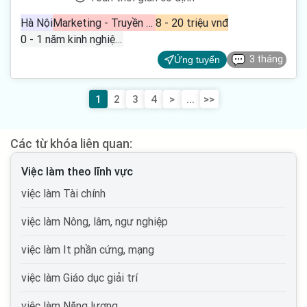
Hà Nội
Marketing - Truyền thông - Quảng cáo, Nhân viên kinh doanh bán hàng, Tư vấn
8 - 20 triệu vnđ
0 - 1 năm kinh nghiệm
3 tháng
Ứng tuyển
1
2
3
4
>
...
>>
Các từ khóa liên quan:
Việc làm theo lĩnh vực
việc làm Tài chính
việc làm Nông, lâm, ngư nghiệp
việc làm It phần cứng, mạng
việc làm Giáo dục giải trí
việc làm Năng lượng