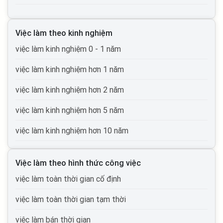
việc làm Điện tử viễn thông
việc làm lương 20 - 30 triệu
việc làm Bưu chính viễn thông
Việc làm theo kinh nghiệm
việc làm lương trên 30 triệu
việc làm Tư vấn
việc làm kinh nghiệm 0 - 1 năm
việc làm lương trên 50 triệu
việc làm Cơ khí chế tạo
việc làm kinh nghiệm hơn 1 năm
việc làm lương trên 100 triệu
việc làm Mỹ phẩm, thời trang, trang sức
việc làm kinh nghiệm hơn 2 năm
việc làm Điện lạnh
việc làm kinh nghiệm hơn 5 năm
việc làm điện, điện tử
việc làm kinh nghiệm hơn 10 năm
việc làm Bảo trì
Việc làm theo hình thức công việc
việc làm Xuất nhập khẩu
việc làm toàn thời gian cố định
việc làm Môi trường, xử lý chất thải
việc làm toàn thời gian tạm thời
việc làm Thiết kế, mỹ thuật
việc làm bán thời gian