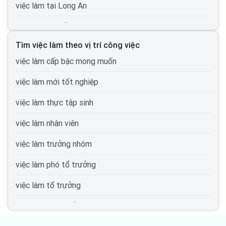
việc làm Bảo hiểm
việc làm tại Long An
việc làm Luật, pháp lý
việc làm tại Hải Dương
việc làm Kế toán, kiểm toán
Tìm việc làm theo vị trí công việc
việc làm tại An Giang
việc làm cấp bậc mong muốn
việc làm It phần mềm
việc làm tại Bà Rịa Vũng Tàu
việc làm mới tốt nghiệp
việc làm tại Bắc Giang
việc làm thực tập sinh
việc làm tại Bắc Kạn
việc làm nhân viên
việc làm tại Bạc Liêu
việc làm trưởng nhóm
việc làm tại Bến Tre
việc làm phó tổ trưởng
việc làm tại Bình Phước
việc làm tổ trưởng
việc làm tại Bình Thuận
việc làm phó trưởng phòng
việc làm tại Bình Định