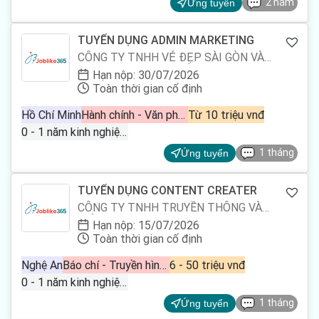
2 năm
Ứng tuyển
TUYỂN DỤNG ADMIN MARKETING
CÔNG TY TNHH VẺ ĐẸP SÀI GÒN VÀ
THỜI TRANG TOÀN CẦU
Hạn nộp: 30/07/2026
Toàn thời gian cố định
Hồ Chí Minh
Hành chính - Văn phòng, Marketing - Truyền thông - Quảng cáo
Từ 10 triệu vnđ
0 - 1 năm kinh nghiệm
1 tháng
Ứng tuyển
TUYỂN DỤNG CONTENT CREATER
CÔNG TY TNHH TRUYỀN THÔNG VÀ
GIẢI TRÍ 3T MEDIA
Hạn nộp: 15/07/2026
Toàn thời gian cố định
Nghệ An
Báo chí - Truyền hình, Marketing - Truyền thông - Quảng cáo
6 - 50 triệu vnđ
0 - 1 năm kinh nghiệm
1 tháng
Ứng tuyển