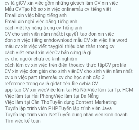
việc làm trưởng phòng
cv là gì
CV xin việc gồm những gì
cách làm CV xin việc
việc làm tại Cà Mau
Mẫu CV
Tạo hồ sơ xin việc online
mẫu cv tiếng việt
việc làm phó giám đốc
Email xin việc bằng tiếng anh
việc làm tại Cần Thơ
Email xin nghỉ việc bằng tiếng anh
việc làm giám đốc
cách viết kỹ năng trong cv tiếng anh
việc làm tại Cao Bằng
CV cho sinh viên năm nhất
bí quyết tạo đơn xin việc
việc làm phó tổng giám đốc
đơn xin việc tiếng anh
download mẫu CV xin việc file word
việc làm tại Gia Lai
mẫu cv xin việc viết tay
giới thiệu bản thân trong cv
việc làm tổng giám đốc
cách viết email xin việc
Cv bản cứng là gì
việc làm tại Hà Giang
cv cho người chưa có kinh nghiệm
việc làm quản lý cấp trung
cách làm cv xin việc trên điện thoại
cv thực tập
CV profile
việc làm tại Hà Nam
CV xin việc đơn giản cho sinh viên
CV cho sinh viên năm nhất
việc làm quản lý cấp cao
cv xin việc part time
mẫu cv cho học sinh cấp 3
việc làm tại Hà Tĩnh
reference trong cv là gì
đặt tên file cv
bìa CV
app tạo CV xin việc
Việc làm tại Hà Nội
Việc làm tại Tp. HCM
việc làm tại Hải Phòng
Việc làm tại Hải Phòng
Việc làm tại Đà Nẵng
Việc làm tại Cần Thơ
Tuyển dụng Content Marketing
việc làm tại Hậu Giang
Tuyển lập trình viên PHP
Tuyển lập trình viên Java
Tuyển lập trình viên .Net
Tuyển dụng nhân viên kinh doanh
việc làm tại Hòa Bình
Tìm việc kế toán
việc làm tại Khánh Hòa