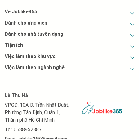
việc làm tại Kiên Giang
Về Joblike365
việc làm tại Kon Tum
Dành cho ứng viên
việc làm tại Lai Châu
Dành cho nhà tuyển dụng
việc làm tại Lâm Đồng
Tiện ích
Việc làm theo khu vực
việc làm tại Lạng Sơn
Việc làm theo ngành nghề
việc làm tại Lào Cai
việc làm tại Nam Định
việc làm tại Nghệ An
Lê Thu Hà
VPGD: 10A Đ. Trần Nhật Duật,
việc làm tại Ninh Bình
Phường Tân Định, Quận 1,
Thành phố Hồ Chí Minh
việc làm tại Ninh Thuận
Tel: 0588952387
việc làm tại Phú Thọ