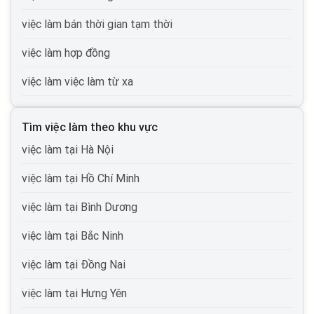
việc làm Nhân sự
việc làm bán thời gian tạm thời
việc làm Xây dựng
việc làm hợp đồng
việc làm Ngân hàng, chứng khoán, đầu tư
việc làm việc làm từ xa
việc làm Sản xuất, vận hành sản xuất
việc làm Bán lẻ - Hàng tiêu dùng - FMCG
Tìm việc làm theo khu vực
việc làm In ấn, xuất bản
việc làm tại Hà Nội
việc làm Khách sạn, nhà hàng
việc làm tại Hồ Chí Minh
việc làm Marketing, pr
việc làm tại Bình Dương
việc làm Internet / Online
việc làm tại Bắc Ninh
việc làm Y tế, dược
việc làm tại Đồng Nai
việc làm Kinh doanh bất động sản
việc làm tại Hưng Yên