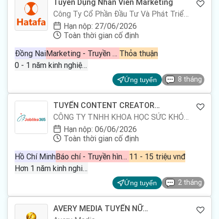
Tuyển Dụng Nhân Viên Marketing
Công Ty Cổ Phần Đầu Tư Và Phát Triển
Ha Ta Fa
Hạn nộp: 27/06/2026
Toàn thời gian cố định
Đồng Nai
Marketing - Truyền thông - Quảng cáo
Thỏa thuận
0 - 1 năm kinh nghiệm
8 tháng
Ứng tuyển
TUYỂN CONTENT CREATOR
FULLTIME
CÔNG TY TNHH KHOA HỌC SỨC KHỎE
NAM VIỆT
Hạn nộp: 06/06/2026
Toàn thời gian cố định
Hồ Chí Minh
Báo chí - Truyền hình, Marketing - Truyền thông - Quảng cáo, Nghệ thuật - Điện ảnh
11 - 15 triệu vnđ
Hơn 1 năm kinh nghiệm
2 tháng
Ứng tuyển
AVERY MEDIA TUYỂN NỮ
LIVESTREAM TRÒ CHUYỆN (LƯƠNG