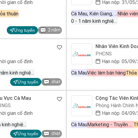
hời gian cố định
Hạn nộp: 31/05
ỏa thuận
Cà Mau, Kiên Giang, Sóc Trăng
0 - 1 năm kinh nghiệm
2 năm
Ứng tuyển
Nhân Viên Kinh Do
P.HCNS
hời gian cố định
Hạn nộp: 05/09
0 - 1 năm kinh nghiệm
Cà Mau
Việc làm bán hàng
Thỏa 
chat
Ứng tuyển
hu Vực Cà Mau
Cộng Tác Viên Kin
INGS
Phòng Hành Chính 
hời gian cố định
Hạn nộp: 04/09
0 - 1 năm kinh nghiệm
Cà Mau
Marketing - Truyền thông - Quảng cáo
T
chat
Ứng tuyển