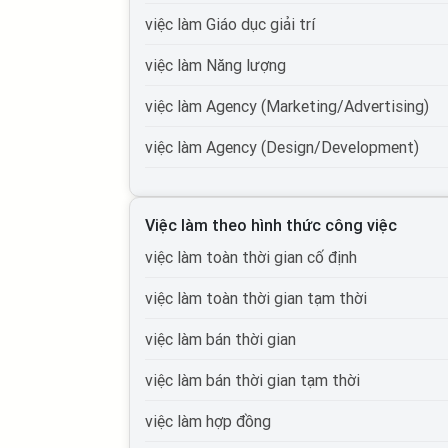
việc làm Giáo dục giải trí
việc làm Năng lượng
việc làm Agency (Marketing/Advertising)
việc làm Agency (Design/Development)
việc làm Tự động hóa
Việc làm theo hình thức công việc
việc làm Du lịch
việc làm toàn thời gian cố định
việc làm Cơ quan nhà nước
việc làm toàn thời gian tạm thời
việc làm Tổ chức phi lợi nhuận
việc làm bán thời gian
việc làm Vận tải lái xe
việc làm bán thời gian tạm thời
việc làm Giao thông vận tải, thủy lợi, cầu đ
việc làm hợp đồng
việc làm Thương mại điện tử