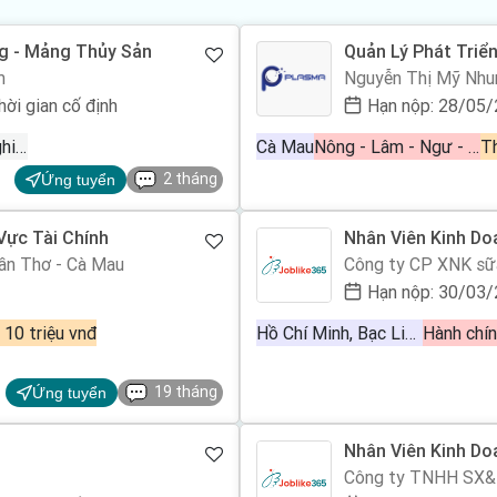
ng - Mảng Thủy Sản
Quản Lý Phát Triể
m
Nguyễn Thị Mỹ Nhu
hời gian cố định
Hạn nộp: 28/05
Hơn 2 năm kinh nghiệm
Cà Mau
Nông - Lâm - Ngư - Nghiệp
T
2 tháng
Ứng tuyển
Vực Tài Chính
Nhân Viên Kinh Do
ần Thơ - Cà Mau
Công ty CP XNK sữa
những doanh nghiệp 
Hạn nộp: 30/03
phân phối các sản 
- 10 triệu vnđ
Hồ Chí Minh, Bạc Liêu, Cà Mau, Kiên Giang, Cần Thơ
19 tháng
Ứng tuyển
Nhân Viên Kinh Do
Công ty TNHH SX&