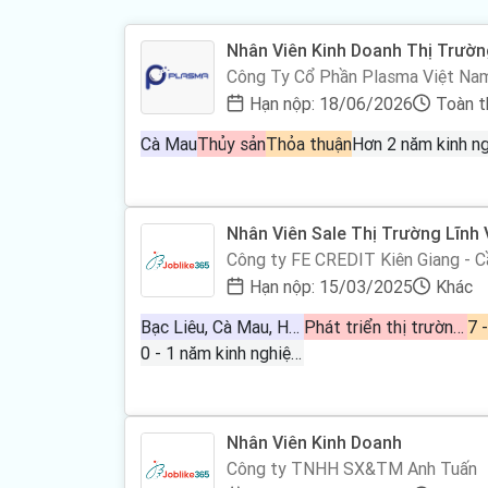
Nhân Viên Kinh Doanh Thị Trườ
Công Ty Cổ Phần Plasma Việt Na
Hạn nộp: 18/06/2026
Toàn t
Cà Mau
Thủy sản
Thỏa thuận
Nhân Viên Sale Thị Trường Lĩnh 
Công ty FE CREDIT Kiên Giang - C
Hạn nộp: 15/03/2025
Khác
Bạc Liêu, Cà Mau, Hậu Giang, Kiên Giang, Cần Thơ
Phát triển thị trường, Ngân hàng - Tài chính, Việc làm bán hàng
7 
0 - 1 năm kinh nghiệm
Nhân Viên Kinh Doanh
Công ty TNHH SX&TM Anh Tuấn