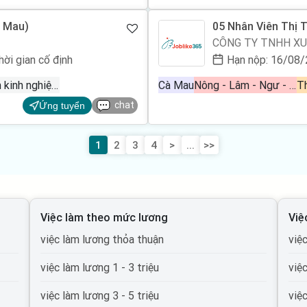
à Mau)
05 Nhân Viên Thị 
CÔNG TY TNHH XU
hời gian cố định
Hạn nộp: 16/08
0 - 1 năm kinh nghiệm
Cà Mau
Nông - Lâm - Ngư - Nghiệp
T
chat
Ứng tuyển
1
2
3
4
>
...
>>
Việc làm theo mức lương
Việ
việc làm lương thỏa thuận
việ
việc làm lương 1 - 3 triệu
việ
việc làm lương 3 - 5 triệu
việ