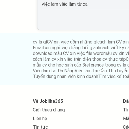
việc làm việc làm từ xa
việc làm Giáo dục, đào tạo
việc làm Điện tử viễn thông
việc làm Bưu chính viễn thông
cv là gì
CV xin việc gồm những gì
cách làm CV xin
việc làm Tư vấn
Email xin nghỉ việc bằng tiếng anh
cách viết kỹ n
download mẫu CV xin việc file word
mẫu cv xin vi
việc làm Cơ khí chế tạo
cách làm cv xin việc trên điện thoại
cv thực tập
C
mẫu cv cho học sinh cấp 3
reference trong cv là 
việc làm Mỹ phẩm, thời trang, trang sức
Việc làm tại Đà Nẵng
Việc làm tại Cần Thơ
Tuyển
Tuyển dụng nhân viên kinh doanh
Tìm việc kế to
việc làm Điện lạnh
việc làm điện, điện tử
Về Joblike365
Dà
việc làm Bảo trì
Giới thiệu chung
Tì
việc làm Xuất nhập khẩu
Liên hệ
Mẫ
việc làm Môi trường, xử lý chất thải
Tin tức
Cá