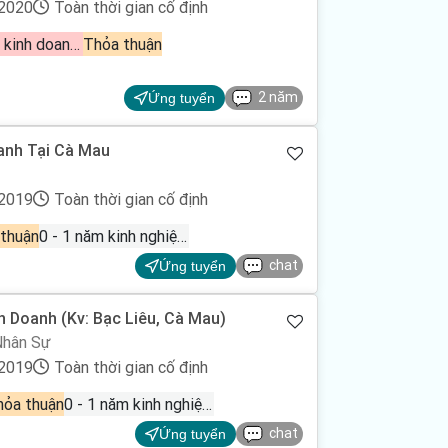
/2020
Toàn thời gian cố định
Nhân viên kinh doanh bán hàng, Việc làm bán hàng, Phát triển thị trường
Thỏa thuận
2 năm
Ứng tuyển
anh Tại Cà Mau
/2019
Toàn thời gian cố định
thuận
0 - 1 năm kinh nghiệm
chat
Ứng tuyển
h Doanh (Kv: Bạc Liêu, Cà Mau)
Nhân Sự
/2019
Toàn thời gian cố định
hỏa thuận
0 - 1 năm kinh nghiệm
chat
Ứng tuyển