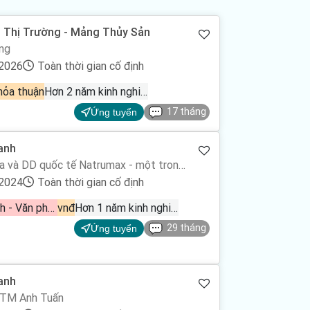
n Thị Trường - Mảng Thủy Sản
ng
/2026
Toàn thời gian cố định
hỏa thuận
Hơn 2 năm kinh nghiệm
17 tháng
Ứng tuyển
anh
 và DD quốc tế Natrumax - một trong
hàng đầu trong lĩnh vực nhập khẩu và
/2024
Toàn thời gian cố định
phẩm sữa và dinh dưỡng.
Hành chính - Văn phòng, Nhân viên kinh doanh bán hàng, Tư vấn
vnđ
Hơn 1 năm kinh nghiệm
29 tháng
Ứng tuyển
anh
TM Anh Tuấn