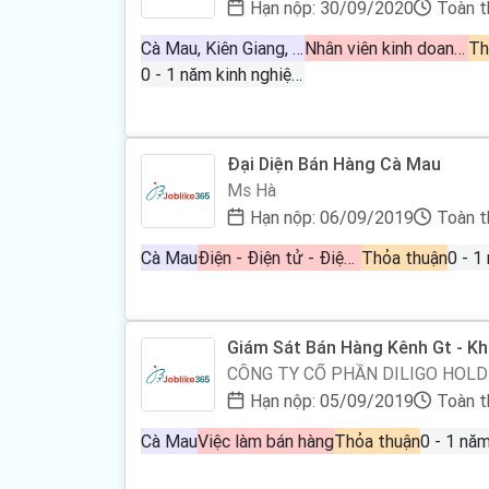
Hạn nộp: 30/09/2020
Toàn t
Cà Mau, Kiên Giang, Sóc Trăng
Nhân viên kinh doanh bán hàng, Việc làm bán hàng, Phát triển thị trường
Th
0 - 1 năm kinh nghiệm
Đại Diện Bán Hàng Cà Mau
Ms Hà
Hạn nộp: 06/09/2019
Toàn t
Cà Mau
Điện - Điện tử - Điện lạnh
Thỏa thuận
Giám Sát Bán Hàng Kênh Gt - K
CÔNG TY CỔ PHẦN DILIGO HOLD
Hạn nộp: 05/09/2019
Toàn t
Cà Mau
Việc làm bán hàng
Thỏa thuận