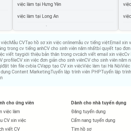
việc làm tại Hưng Yên
việ
việc làm tại Long An
việ
việc làm tại Hải Dương
việ
việc làm tại An Giang
việ
 việc
Mẫu CV
Tạo hồ sơ xin việc online
mẫu cv tiếng việt
Email xin 
ăng trong cv tiếng anh
CV cho sinh viên năm nhất
bí quyết tạo đơn 
việc làm tại Bà Rịa Vũng Tàu
việ
ệc viết tay
giới thiệu bản thân trong cv
cách viết email xin việc
Cv 
V profile
CV xin việc đơn giản cho sinh viên
CV cho sinh viên năm 
việc làm tại Bắc Giang
việ
gì
đặt tên file cv
bìa CV
app tạo CV xin việc
Việc làm tại Hà Nội
Việc
 dụng Content Marketing
Tuyển lập trình viên PHP
Tuyển lập trìn
việc làm tại Bắc Kạn
việ
án
việc làm tại Bạc Liêu
việ
việc làm tại Bến Tre
việ
nh cho ứng viên
Dành cho nhà tuyển dụng
m việc làm
Đăng tuyển dụng
việc làm tại Bình Phước
việ
u CV xin việc
Cẩm nang tuyển dụng
việc làm tại Bình Thuận
ch viết CV
Tìm hồ sơ