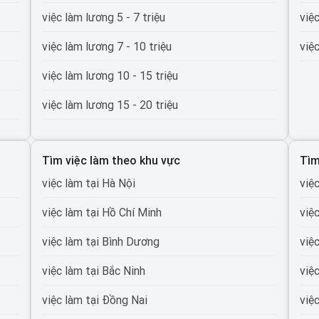
việc làm lương 5 - 7 triệu
việ
việc làm lương 7 - 10 triệu
việ
việc làm lương 10 - 15 triệu
việc làm lương 15 - 20 triệu
việc làm lương 20 - 30 triệu
Tìm việc làm theo khu vực
Tìm
việc làm lương trên 30 triệu
việc làm tại Hà Nội
việ
việc làm lương trên 50 triệu
việc làm tại Hồ Chí Minh
việ
việc làm lương trên 100 triệu
việc làm tại Bình Dương
việ
việc làm tại Bắc Ninh
việ
ường
việc làm tại Đồng Nai
việ