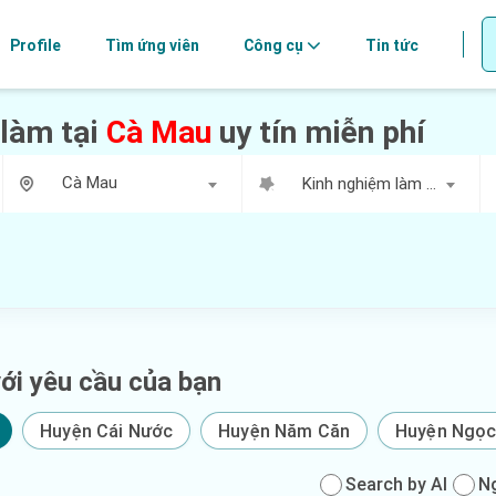
Profile
Tìm ứng viên
Công cụ
Tin tức
 làm tại
Cà Mau
uy tín miễn phí
Cà Mau
Kinh nghiệm làm việc
ới yêu cầu của bạn
Huyện Cái Nước
Huyện Năm Căn
Huyện Ngọc
Search by AI
N