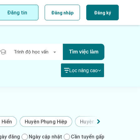
Đăng tin
Đăng nhập
Đăng ký
Trình độ học vấn
Tìm việc làm
Lọc nâng cao
 Hiển
Huyện Phụng Hiệp
Huyện Thới Bình
Huy
gày đăng
Ngày cập nhật
Cần tuyển gấp