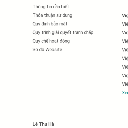
Thông tin cần biết
việc làm Thiết kế, mỹ thuật
Thỏa thuận sử dụng
Vi
việc làm Nhân sự
Quy định bảo mật
Vi
việc làm Xây dựng
Quy trình giải quyết tranh chấp
Vi
Quy chế hoạt động
Vi
việc làm Ngân hàng, chứng khoán, đầu tư
Sơ đồ Website
Vi
việc làm Sản xuất, vận hành sản xuất
Vi
Vi
việc làm Bán lẻ - Hàng tiêu dùng - FMCG
Vi
việc làm In ấn, xuất bản
Vi
việc làm Khách sạn, nhà hàng
Xe
việc làm Marketing, pr
việc làm Internet / Online
Lê Thu Hà
việc làm Y tế, dược