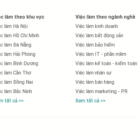
việc làm tại Bình Định
ệc làm theo khu vực
Việc làm theo ngành nghề
việc làm tại Cà Mau
ệc làm Hà Nội
Việc làm kinh doanh
việc làm tại Cần Thơ
ệc làm Hồ Chí Minh
Việc làm bất động sản
việc làm tại Cao Bằng
ệc làm Đà Nẵng
Việc làm bảo hiểm
ệc làm Hải Phòng
Việc làm IT - phần mềm
việc làm tại Gia Lai
ệc làm Bình Dương
Việc làm kế toán - kiểm toán
việc làm tại Hà Giang
ệc làm Cần Thơ
Việc làm nhân sự
việc làm tại Hà Nam
ệc làm Đồng Nai
Việc làm bán hàng
ệc làm Bắc Ninh
Việc làm marketing - PR
việc làm tại Hà Tĩnh
m tất cả >>
Xem tất cả >>
việc làm tại Hải Phòng
việc làm tại Hậu Giang
việc làm tại Hòa Bình