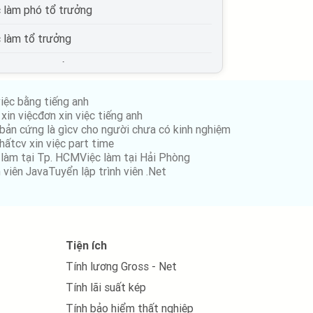
c làm phó tổ trưởng
c làm tổ trưởng
c làm phó trưởng phòng
c làm trưởng phòng
việc bằng tiếng anh
xin việc
đơn xin việc tiếng anh
c làm phó giám đốc
bản cứng là gì
cv cho người chưa có kinh nghiệm
nhất
cv xin việc part time
c làm giám đốc
 làm tại Tp. HCM
Việc làm tại Hải Phòng
h viên Java
Tuyển lập trình viên .Net
c làm phó tổng giám đốc
c làm tổng giám đốc
c làm quản lý cấp trung
Tiện ích
Tính lương Gross - Net
c làm quản lý cấp cao
Tính lãi suất kép
Tính bảo hiểm thất nghiệp