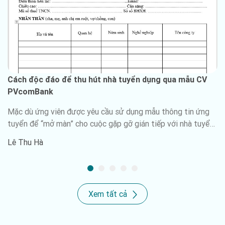
ấn tượng, giúp bạn chinh phục nhà tuyển dụng.
Cách độc đáo để thu hút nhà tuyển dụng qua mẫu CV
PVcomBank
​Mặc dù ứng viên được yêu cầu sử dụng mẫu thông tin ứng
tuyển để “mở màn” cho cuộc gặp gỡ gián tiếp với nhà tuyển
dụng, hơn nữa mẫu ứng tuyển này khá giống với CV nhưng
Lê Thu Hà
việc tự chuẩn bị cho riêng mình một bản CV PVcomBank là
nhiệm vụ vô cùng cần thiết. Với những kinh nghiệm sàng lọc
CV, các chuyên gia tại Joblike365 sẽ bật mí ngay cho bạn bí
quyết xây dựng CV PVcomBank chuyên nghiệp và thu hút
Xem tất cả
nhất.