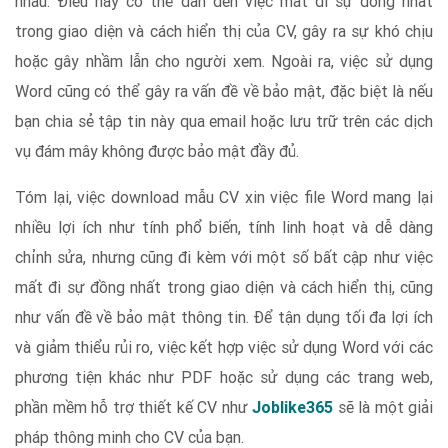
nhau. Điều này có thể dẫn đến việc mất đi sự đồng nhất
trong giao diện và cách hiển thị của CV, gây ra sự khó chịu
hoặc gây nhầm lẫn cho người xem. Ngoài ra, việc sử dụng
Word cũng có thể gây ra vấn đề về bảo mật, đặc biệt là nếu
bạn chia sẻ tập tin này qua email hoặc lưu trữ trên các dịch
vụ đám mây không được bảo mật đầy đủ.
Tóm lại, việc download mẫu CV xin việc file Word mang lại
nhiều lợi ích như tính phổ biến, tính linh hoạt và dễ dàng
chỉnh sửa, nhưng cũng đi kèm với một số bất cập như việc
mất đi sự đồng nhất trong giao diện và cách hiển thị, cũng
như vấn đề về bảo mật thông tin. Để tận dụng tối đa lợi ích
và giảm thiểu rủi ro, việc kết hợp việc sử dụng Word với các
phương tiện khác như PDF hoặc sử dụng các trang web,
phần mềm hỗ trợ thiết kế CV như
Joblike365
sẽ là một giải
pháp thông minh cho CV của bạn.