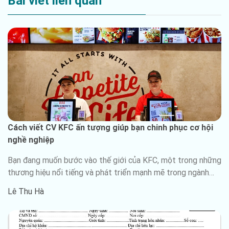
Bài viết liên quan
Cách viết CV KFC ấn tượng giúp bạn chinh phục cơ hội
nghề nghiệp
Bạn đang muốn bước vào thế giới của KFC, một trong những
thương hiệu nổi tiếng và phát triển mạnh mẽ trong ngành
dịch vụ thực phẩm? Viết một CV chất lượng và chuyên
Lê Thu Hà
nghiệp là bước đầu tiên và quan trọng nhất để thu hút sự
chú ý của nhà tuyển dụng. Trong hướng dẫn này, chúng tôi sẽ
cùng nhau khám phá các bước cần thiết để viết một CV KFC