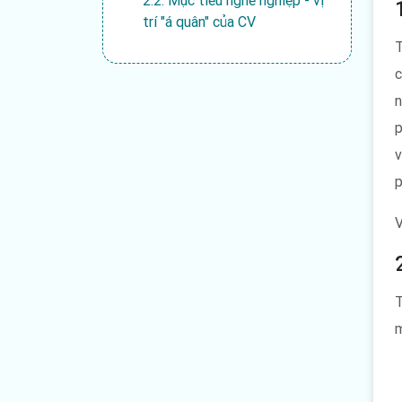
2.2. Mục tiêu nghề nghiệp - vị
trí "á quân" của CV
T
2.3. Các yếu tố thuộc về trình
độ
c
n
2.4. Kinh nghiệm làm việc -
phần thông tin rất quan trọng
p
nhà tuyển dụng nào cũng
v
quan tâm
p
2.5. Các kỹ năng công việc
2.6. Các thông tin khác trong
CV
3. Tạo CV xin việc chất nhất
ở địa chỉ nào?
T
m