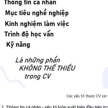
Các yếu tố thuộc CV xin 
2.1. Thông tin cá nhân - yếu tố luôn xuất hiện đầu tiên tr