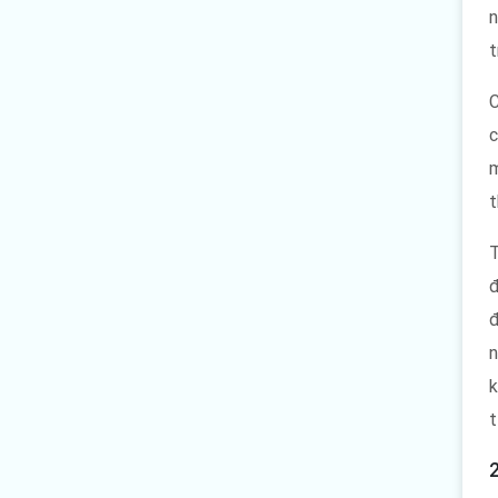
n
t
C
c
m
t
T
đ
đ
n
k
t