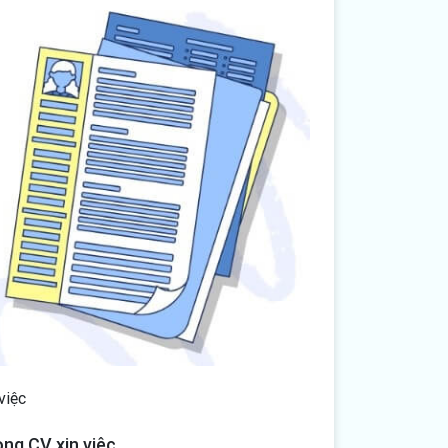
việc
ong CV xin việc