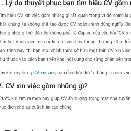
1. Lý do thuyết phục bạn tìm hiểu CV gồm 
ìm hiểu CV xin việc gồm những gì rất quan trọng vì đó chính là 
hất chúng ta không thể tạo được CV hoàn chỉnh đúng nghĩa. Bạn 
hưng những thứ đó nếu không phải là đáp án của câu hỏi "CV xi
hải là CV xin việc mà chỉ là một văn bản thông thường. Cho đến
ào trình bày thì bạn mới chính thức sở hữu một bản CV xin việ
hụ thuộc vào cách bạn triển khai nội dung cho từng phần bên tro
Vậy khi xây dựng
CV xin việc
, bạn cần đưa được thông tin nào và
2. CV xin việc gồm những gì?
rước khi tìm ra mẹo hay giúp CV ấn tượng trong mắt nhà tuyển
ục đích cho sự xuất hiện của chúng.