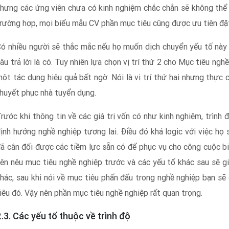
hưng các ứng viên chưa có kinh nghiệm chắc chắn sẽ không thể t
rường hợp, mọi biểu mẫu CV phần mục tiêu cũng được ưu tiên đặt ở
ó nhiều người sẽ thắc mắc nếu họ muốn dịch chuyển yếu tố này
âu trả lời là có. Tuy nhiên lựa chọn vị trí thứ 2 cho Mục tiêu 
ột tác dụng hiệu quả bất ngờ. Nói là vị trí thứ hai nhưng thực
huyết phục nhà tuyển dụng.
rước khi thông tin về các giá trị vốn có như kinh nghiệm, trình đ
ịnh hướng nghề nghiệp tương lai. Điều đó khá logic với việc họ
ã cân đối được các tiềm lực sẵn có để phục vụ cho công cuộc bi
ên nêu mục tiêu nghề nghiệp trước và các yếu tố khác sau sẽ g
hác, sau khi nói về mục tiêu phấn đấu trong nghề nghiệp bạn s
iêu đó. Vậy nên phần mục tiêu nghề nghiệp rất quan trọng.
2.3. Các yếu tố thuộc về trình độ