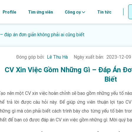
Profile
Tìm ứng viên
Công cụ
Tin tức
– đáp án đơn giản không phải ai cũng biết
Đóng góp bởi:
Lê Thu Hà
Ngày xuất bản:
2023-12-09
CV Xin Việc Gồm Những Gì – Đáp Án Đơ
Biết
ạo nên một CV xin việc hoàn chỉnh sẽ bao gồm những yếu tố nào?
hể trả lời được câu hỏi này. Để giúp ứng viên thuận lợi tạo CV
hững gì mà còn phải biết cách trình bày cho từng yếu tố bên tro
hất để bạn có được đáp án CV xin việc gồm những gì. Mời quý bạ