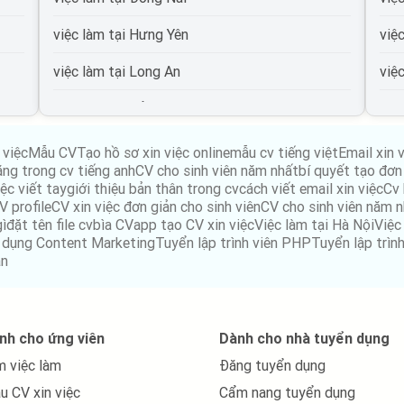
việc làm tại Hưng Yên
việ
việc làm tại Long An
việ
việc làm tại Hải Dương
việ
việc làm tại An Giang
việ
 việc
Mẫu CV
Tạo hồ sơ xin việc online
mẫu cv tiếng việt
Email xin 
ăng trong cv tiếng anh
CV cho sinh viên năm nhất
bí quyết tạo đơn 
việc làm tại Bà Rịa Vũng Tàu
việ
ệc viết tay
giới thiệu bản thân trong cv
cách viết email xin việc
Cv 
V profile
CV xin việc đơn giản cho sinh viên
CV cho sinh viên năm 
việc làm tại Bắc Giang
việ
gì
đặt tên file cv
bìa CV
app tạo CV xin việc
Việc làm tại Hà Nội
Việc
 dụng Content Marketing
Tuyển lập trình viên PHP
Tuyển lập trìn
việc làm tại Bắc Kạn
việ
án
việc làm tại Bạc Liêu
việ
việc làm tại Bến Tre
việ
nh cho ứng viên
Dành cho nhà tuyển dụng
m việc làm
Đăng tuyển dụng
việc làm tại Bình Phước
việ
u CV xin việc
Cẩm nang tuyển dụng