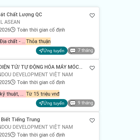
oát Chất Lượng QC
L ASEAN
/2026
Toàn thời gian cố định
Dầu khí - Địa chất - Mỏ - Hóa chất - Khoáng sản, Hóa học - Sinh học, Môi trường - Xử lý chất thải
Thỏa thuận
7 tháng
Ứng tuyển
 ĐIỆN TỬ/ TỰ ĐỘNG HÓA MÁY MÓC
INDOU DEVELOPMENT VIỆT NAM
/2025
Toàn thời gian cố định
Bán hàng kỹ thuật, Điện - Điện tử - Điện lạnh, Điện tử viễn thông
Từ 15 triệu vnđ
9 tháng
Ứng tuyển
iết Tiếng Trung
INDOU DEVELOPMENT VIỆT NAM
/2025
Toàn thời gian cố định