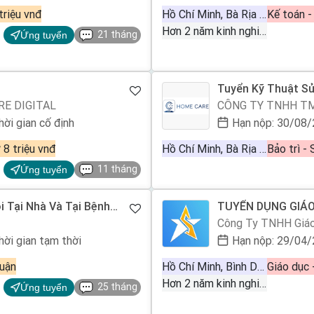
triệu vnđ
Hồ Chí Minh, Bà Rịa Vũng Tàu
Kế toán -
Hơn 2 năm kinh nghiệm
21 tháng
Ứng tuyển
Tuyển Kỹ Thuật S
E DIGITAL
CÔNG TY TNHH TM
hời gian cố định
Hạn nộp: 30/08
 8 triệu vnđ
Hồ Chí Minh, Bà Rịa Vũng Tàu
11 tháng
Ứng tuyển
i Tại Nhà Và Tại Bệnh
TUYỂN DỤNG GIÁ
Chị Là Có Người
VRAY
Công Ty TNHH Giáo
hời gian tạm thời
Hạn nộp: 29/04
uận
Hồ Chí Minh, Bình Dương, Bà Rịa Vũng Tàu, Đồng Nai
Hơn 2 năm kinh nghiệm
25 tháng
Ứng tuyển