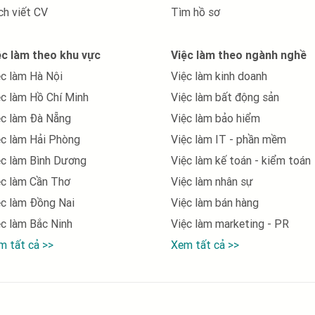
việc làm tại Bình Thuận
ch viết CV
Tìm hồ sơ
việc làm tại Bình Định
ệc làm theo khu vực
Việc làm theo ngành nghề
việc làm tại Cà Mau
ệc làm Hà Nội
Việc làm kinh doanh
việc làm tại Cần Thơ
ệc làm Hồ Chí Minh
Việc làm bất động sản
việc làm tại Cao Bằng
ệc làm Đà Nẵng
Việc làm bảo hiểm
ệc làm Hải Phòng
Việc làm IT - phần mềm
việc làm tại Gia Lai
ệc làm Bình Dương
Việc làm kế toán - kiểm toán
việc làm tại Hà Giang
ệc làm Cần Thơ
Việc làm nhân sự
việc làm tại Hà Nam
ệc làm Đồng Nai
Việc làm bán hàng
ệc làm Bắc Ninh
Việc làm marketing - PR
việc làm tại Hà Tĩnh
m tất cả >>
Xem tất cả >>
việc làm tại Hải Phòng
việc làm tại Hậu Giang