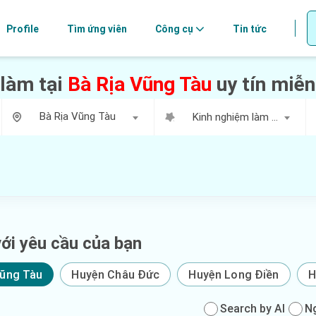
Profile
Tìm ứng viên
Công cụ
Tin tức
 làm tại
Bà Rịa Vũng Tàu
uy tín miễn
Bà Rịa Vũng Tàu
Kinh nghiệm làm việc
ới yêu cầu của bạn
Vũng Tàu
Huyện Châu Đức
Huyện Long Điền
H
Search by AI
N