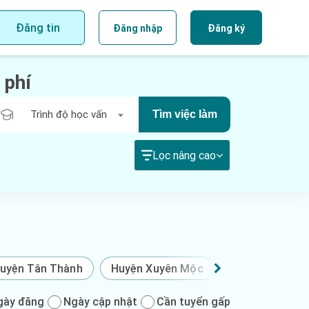
Đăng tin
Đăng nhập
Đăng ký
 phí
Trình độ học vấn
Tìm việc làm
Lọc nâng cao
uyện Tân Thành
Huyện Xuyên Mộc
Huyện Đất Đỏ
gày đăng
Ngày cập nhật
Cần tuyển gấp