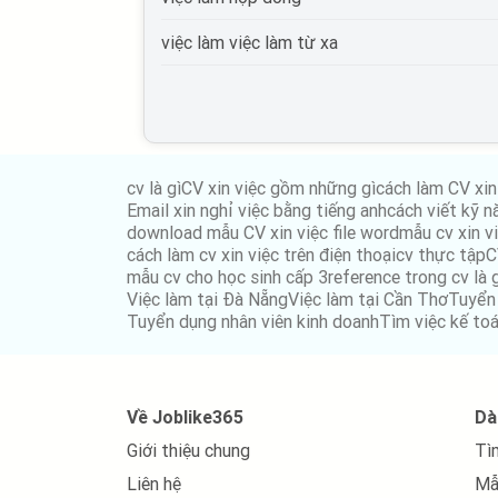
việc làm Thương mại điện tử
việc làm việc làm từ xa
việc làm Giáo dục, đào tạo
việc làm Điện tử viễn thông
việc làm Bưu chính viễn thông
cv là gì
CV xin việc gồm những gì
cách làm CV xin
việc làm Tư vấn
Email xin nghỉ việc bằng tiếng anh
cách viết kỹ n
download mẫu CV xin việc file word
mẫu cv xin vi
việc làm Cơ khí chế tạo
cách làm cv xin việc trên điện thoại
cv thực tập
C
mẫu cv cho học sinh cấp 3
reference trong cv là 
việc làm Mỹ phẩm, thời trang, trang sức
Việc làm tại Đà Nẵng
Việc làm tại Cần Thơ
Tuyển
Tuyển dụng nhân viên kinh doanh
Tìm việc kế to
việc làm Điện lạnh
việc làm điện, điện tử
Về Joblike365
Dà
việc làm Bảo trì
Giới thiệu chung
Tì
việc làm Xuất nhập khẩu
Liên hệ
Mẫ