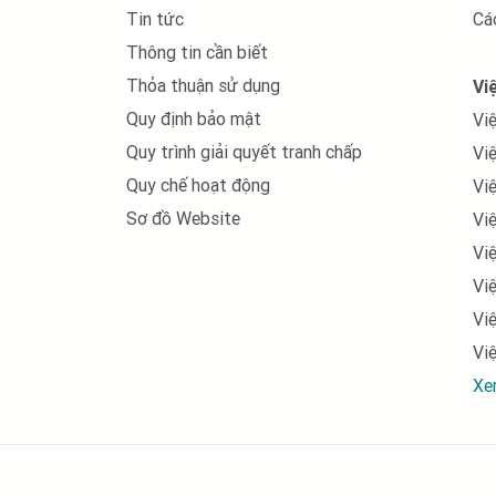
việc làm Môi trường, xử lý chất thải
Tin tức
Cá
Thông tin cần biết
việc làm Thiết kế, mỹ thuật
Thỏa thuận sử dụng
Vi
việc làm Nhân sự
Quy định bảo mật
Vi
việc làm Xây dựng
Quy trình giải quyết tranh chấp
Vi
Quy chế hoạt động
Vi
việc làm Ngân hàng, chứng khoán, đầu tư
Sơ đồ Website
Vi
việc làm Sản xuất, vận hành sản xuất
Vi
Vi
việc làm Bán lẻ - Hàng tiêu dùng - FMCG
Vi
việc làm In ấn, xuất bản
Vi
việc làm Khách sạn, nhà hàng
Xe
việc làm Marketing, pr
việc làm Internet / Online