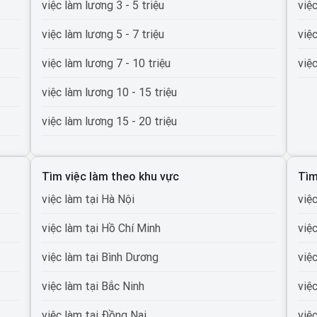
việc làm lương 3 - 5 triệu
việ
việc làm lương 5 - 7 triệu
việ
việc làm lương 7 - 10 triệu
việ
việc làm lương 10 - 15 triệu
việc làm lương 15 - 20 triệu
việc làm lương 20 - 30 triệu
Tìm việc làm theo khu vực
Tìm
việc làm lương trên 30 triệu
việc làm tại Hà Nội
việ
việc làm lương trên 50 triệu
việc làm tại Hồ Chí Minh
việ
việc làm lương trên 100 triệu
việc làm tại Bình Dương
việ
việc làm tại Bắc Ninh
việ
ường
việc làm tại Đồng Nai
việ