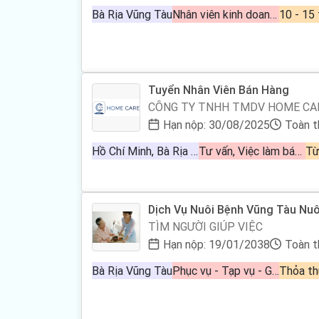
Bà Rịa Vũng Tàu
Nhân viên kinh doanh bán hàng
10 - 15 
Tuyển Nhân Viên Bán Hàng
CÔNG TY TNHH TMDV HOME CAR
Hạn nộp: 30/08/2025
Toàn t
Hồ Chí Minh, Bà Rịa Vũng Tàu
Tư vấn, Việc làm bán hàng, Nhân viên kinh doanh bán hàng
Từ
Dịch Vụ Nuôi Bệnh Vũng Tàu Nuô
Viện Uy Tín Chuyên Nghiệp Gọi 
TÌM NGƯỜI GIÚP VIỆC
Hạn nộp: 19/01/2038
Toàn t
Bà Rịa Vũng Tàu
Phục vụ - Tạp vụ - Giúp việc
Thỏa th