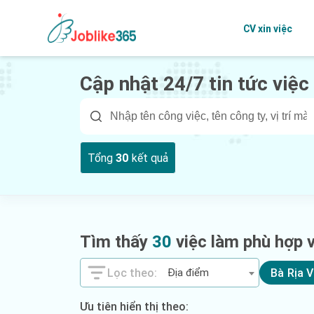
CV xin việc
Cập nhật 24/7 tin tức việc
Tổng
30
kết quả
Tìm thấy
30
việc làm phù hợp v
Địa điểm
Bà Rịa 
Ưu tiên hiển thị theo: