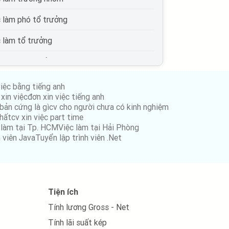
c làm phó tổ trưởng
c làm tổ trưởng
c làm phó trưởng phòng
c làm trưởng phòng
việc bằng tiếng anh
xin việc
đơn xin việc tiếng anh
c làm phó giám đốc
bản cứng là gì
cv cho người chưa có kinh nghiệm
nhất
cv xin việc part time
c làm giám đốc
 làm tại Tp. HCM
Việc làm tại Hải Phòng
h viên Java
Tuyển lập trình viên .Net
c làm phó tổng giám đốc
c làm tổng giám đốc
c làm quản lý cấp trung
Tiện ích
Tính lương Gross - Net
c làm quản lý cấp cao
Tính lãi suất kép