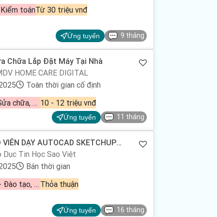
 Kiểm toán
Từ 30 triệu vnđ
9 tháng
Ứng tuyển
ửa Chữa Lắp Đặt Máy Tại Nhà
DV HOME CARE DIGITAL
/2025
Toàn thời gian cố định
Bảo trì - Sửa chữa, Bán hàng kỹ thuật, Điện - Điện tử - Điện lạnh
10 - 12 triệu vnđ
11 tháng
Ứng tuyển
O VIÊN DẠY AUTOCAD SKETCHUP
 Dục Tin Học Sao Việt
/2025
Bán thời gian
Giáo dục - Đào tạo, Kiến trúc - Tk nội thất, Thiết kế - Mỹ thuật
Thỏa thuận
16 tháng
Ứng tuyển