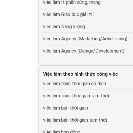
việc làm It phần cứng, mạng
việc làm Giáo dục giải trí
việc làm Năng lượng
việc làm Agency (Marketing/Advertising)
việc làm Agency (Design/Development)
việc làm Tự động hóa
Việc làm theo hình thức công việc
việc làm Du lịch
việc làm toàn thời gian cố định
việc làm Cơ quan nhà nước
việc làm toàn thời gian tạm thời
việc làm Tổ chức phi lợi nhuận
việc làm bán thời gian
việc làm Vận tải lái xe
việc làm bán thời gian tạm thời
việc làm Giao thông vận tải, thủy lợi, cầu đ
việc làm hợp đồng