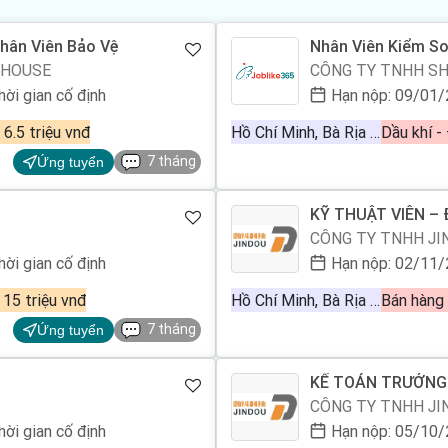
Nhân Viên Bảo Vệ
Nhân Viên Kiểm S
KHOUSE
CÔNG TY TNHH SH
hời gian cố định
Hạn nộp: 09/01
- 6.5 triệu vnđ
Hồ Chí Minh, Bà Rịa Vũng Tàu
7 tháng
Ứng tuyển
KỸ THUẬT VIÊN –
(Biết Tiếng Anh)
CÔNG TY TNHH J
hời gian cố định
Hạn nộp: 02/11
 15 triệu vnđ
Hồ Chí Minh, Bà Rịa Vũng Tàu
7 tháng
Ứng tuyển
KẾ TOÁN TRƯỞNG B
CÔNG TY TNHH J
hời gian cố định
Hạn nộp: 05/10