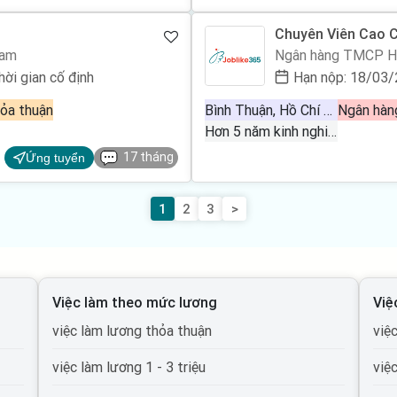
Chuyên Viên Cao 
Nam
Ngân hàng TMCP Hà
hời gian cố định
Hạn nộp: 18/03
ỏa thuận
Bình Thuận, Hồ Chí Minh, Bình Dương, Bà Rịa Vũng Tàu, Đồng Nai
Hơn 5 năm kinh nghiệm
17 tháng
Ứng tuyển
1
2
3
>
Việc làm theo mức lương
Việ
việc làm lương thỏa thuận
việ
việc làm lương 1 - 3 triệu
việ