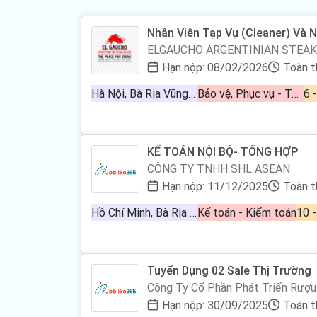
Nhân Viên Tạp Vụ (Cleaner) Và 
ELGAUCHO ARGENTINIAN STEA
Hạn nộp: 08/02/2026
Toàn t
Hà Nội, Bà Rịa Vũng Tàu
Bảo vệ, Phục vụ - Tạp vụ - Giúp việc
6 
KẾ TOÁN NỘI BỘ- TỔNG HỢP
CÔNG TY TNHH SHL ASEAN
Hạn nộp: 11/12/2025
Toàn t
Hồ Chí Minh, Bà Rịa Vũng Tàu
Kế toán - Kiểm toán
10 -
Tuyển Dụng 02 Sale Thị Trường
Công Ty Cổ Phần Phát Triển Rượu
Hạn nộp: 30/09/2025
Toàn t