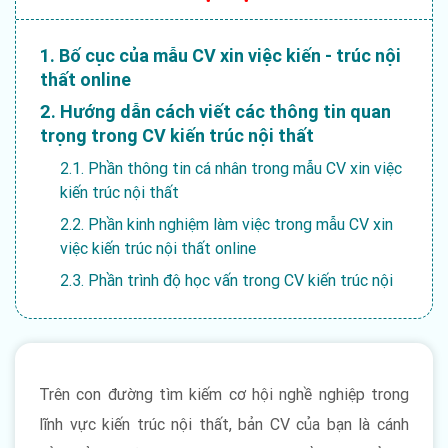
1. Bố cục của mẫu CV xin việc kiến - trúc nội
thất online
2. Hướng dẫn cách viết các thông tin quan
trọng trong CV kiến trúc nội thất
2.1. Phần thông tin cá nhân trong mẫu CV xin việc
kiến trúc nội thất
2.2. Phần kinh nghiệm làm việc trong mẫu CV xin
việc kiến trúc nội thất online
2.3. Phần trình độ học vấn trong CV kiến trúc nội
thất
2.4. Phần kỹ năng trong CV kiến trúc nội thất
3. Lưu ý khi viết CV xin việc kiến trúc nội
thất
Trên con đường tìm kiếm cơ hội nghề nghiệp trong
4. Bí quyết thiết kế CV xin việc kiến trúc nội
lĩnh vực kiến trúc nội thất, bản CV của bạn là cánh
thất giúp bạn gây ấn tượng?