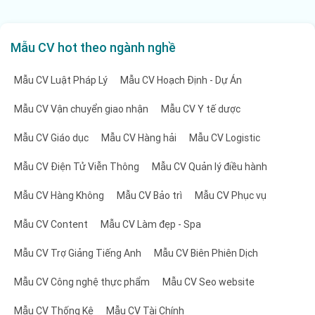
Mẫu CV hot theo ngành nghề
Bố cục của bản CV xin việc kiến trúc nội thất
Mẫu CV Luật Pháp Lý
Mẫu CV Hoạch Định - Dự Án
- Kinh nghiệm làm việc: Phần này nên liệt kê chi tiết
Mẫu CV Vận chuyển giao nhận
Mẫu CV Y tế dược
về các dự án mà ứng viên đã tham gia, bao gồm tên
Mẫu CV Giáo dục
Mẫu CV Hàng hải
Mẫu CV Logistic
dự án, vị trí và thời gian làm việc, cũng như mô tả
công việc và trách nhiệm của mình trong từng dự án
Mẫu CV Điện Tử Viễn Thông
Mẫu CV Quản lý điều hành
đó.
Mẫu CV Hàng Không
Mẫu CV Bảo trì
Mẫu CV Phục vụ
- Học vấn và bằng cấp: Trong phần này, ứng viên nên
Mẫu CV Content
Mẫu CV Làm đẹp - Spa
liệt kê các bằng cấp, chứng chỉ và khóa học liên quan
Mẫu CV Trợ Giảng Tiếng Anh
Mẫu CV Biên Phiên Dịch
đến lĩnh vực thiết kế kiến trúc nội thất.
Mẫu CV Công nghệ thực phẩm
Mẫu CV Seo website
- Thành tựu và giải thưởng: Nếu có, ứng viên cũng
nên đề cập đến các giải thưởng hoặc thành tựu đáng
Mẫu CV Thống Kê
Mẫu CV Tài Chính