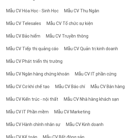
chú ý mà họ đã đạt được trong sự nghiệp của mình.
Mẫu CV Hóa Học - Sinh Học
Mẫu CV Thu Ngân
- Sở thích và sở trường: Mặc dù không quá quan
Mẫu CV Telesales
Mẫu CV Tổ chức sự kiện
trọng, nhưng phần này có thể giúp nhà tuyển dụng
Mẫu CV Bảo hiểm
Mẫu CV Truyền thông
hiểu thêm về cá nhân của ứng viên, cũng như khả
năng phù hợp với văn hóa làm việc của công ty.
Mẫu CV Tiếp thị quảng cáo
Mẫu CV Quản trị kinh doanh
Mẫu CV Phát triển thị trường
- Người tham chiếu: Để tăng thêm sự chuyên nghiệp
và cũng là một cách để đảm bảo hơn về kỹ năng
Mẫu CV Ngân hàng chứng khoán
Mẫu CV IT phần cứng
chuyên môn, ứng viên nên có thêm một danh mục
Mẫu CV Cơ khí chế tạo
Mẫu CV Báo chí
Mẫu CV Bán hàng
người tham chiếu - là người hiểu về kỹ năng của ứng
Mẫu CV Kiến trúc - nội thất
Mẫu CV Nhà hàng khách sạn
viên và đã từng làm việc cùng ứng viên.
Mẫu CV IT Phần mềm
Mẫu CV Marketing
Bằng cách tổ chức và trình bày thông tin một cách
logic và dễ hiểu, một bản mẫu CV xin việc kiến trúc -
Mẫu CV Hành chính nhân sự
Mẫu CV Kinh doanh
nội thất online chuyên nghiệp và ấn tượng sẽ giúp
Mẫu CV Kế toán
Mẫu CV Bất động sản