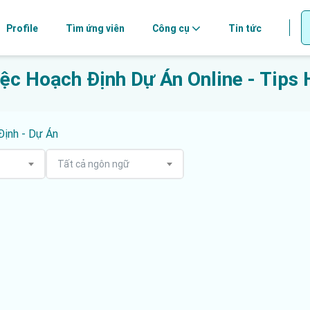
Profile
Tìm ứng viên
Công cụ
Tin tức
ệc Hoạch Định Dự Án Online - Tips
Định - Dự Án
Tất cả ngôn ngữ