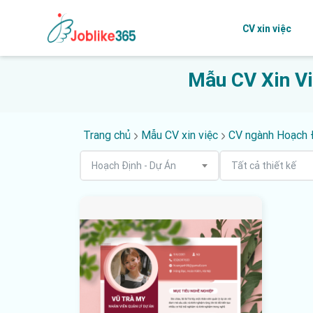
CV xin việc
Mẫu CV Xin Vi
Trang chủ
Mẫu CV xin việc
CV ngành Hoạch 
Hoạch Định - Dự Án
Tất cả thiết kế