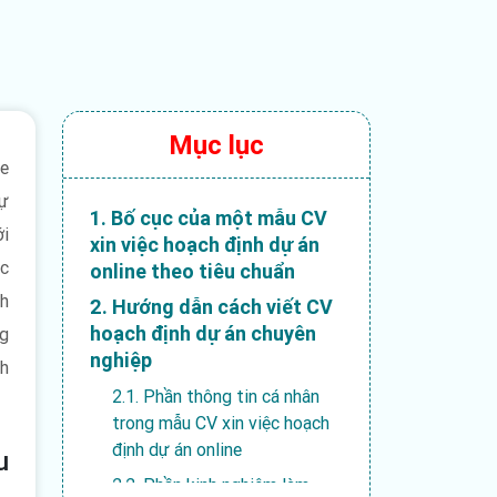
Mục lục
ne
sự
1. Bố cục của một mẫu CV
ới
xin việc hoạch định dự án
ệc
online theo tiêu chuẩn
nh
2. Hướng dẫn cách viết CV
hoạch định dự án chuyên
ng
nghiệp
nh
2.1. Phần thông tin cá nhân
trong mẫu CV xin việc hoạch
định dự án online
u
2.2. Phần kinh nghiệm làm