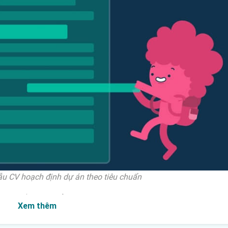
u CV hoạch định dự án theo tiêu chuẩn
sẽ bao gồm các phần chính như sau:
Xem thêm
điện thoại và email liên lạc.