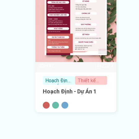
482
2,523
Hoạch Định
Thiết kế
- Dự Án
hiện đại
Hoạch Định - Dự Án 1