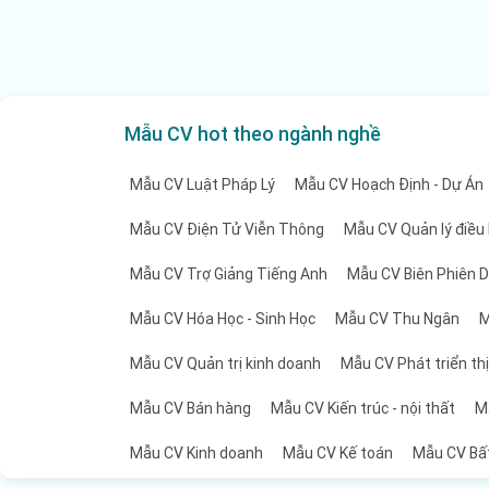
- Tóm tắt nghề nghiệp: Một đoạn ngắn mô tả
- Học vấn: Liệt kê các bằng cấp, chứng chỉ v
Mẫu CV hot theo ngành nghề
- Kinh nghiệm làm việc: Mô tả chi tiết về cá
mỗi dự án.
Mẫu CV Luật Pháp Lý
Mẫu CV Hoạch Định - Dự Án
- Kỹ năng và thành tựu: Liệt kê các kỹ năng
Mẫu CV Điện Tử Viễn Thông
Mẫu CV Quản lý điều
quá trình làm việc.
Mẫu CV Trợ Giảng Tiếng Anh
Mẫu CV Biên Phiên D
- Sở thích và hoạt động ngoại khóa: Điều nà
Mẫu CV Hóa Học - Sinh Học
Mẫu CV Thu Ngân
M
của bạn.
Mẫu CV Quản trị kinh doanh
Mẫu CV Phát triển th
- Tham chiếu: Nếu có, bạn có thể cung cấp 
Mẫu CV Bán hàng
Mẫu CV Kiến trúc - nội thất
M
năng lực và quá trình làm việc trước đó của b
Mẫu CV Kinh doanh
Mẫu CV Kế toán
Mẫu CV Bấ
Một CV hoạch định dự án hoàn chỉnh và chất