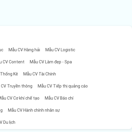
ng
ục
Mẫu CV Hàng hải
Mẫu CV Logistic
ng
u CV Content
Mẫu CV Làm đẹp - Spa
 Thống Kê
Mẫu CV Tài Chính
ng
 CV Truyền thông
Mẫu CV Tiếp thị quảng cáo
ẫu CV Cơ khí chế tạo
Mẫu CV Báo chí
về
ng
Mẫu CV Hành chính nhân sự
 Du lịch
ám