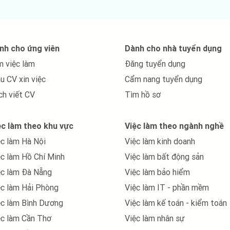
ụng. Đừng quên tự tin và sáng tạo khi biên soạn nó.
oạch định dự án chuyên nghiệp
nh cho ứng viên
Dành cho nhà tuyển dụng
nh dự án chất lượng, chuyên nghiệp, chuẩn chỉnh:
m việc làm
Đăng tuyển dụng
 CV xin việc hoạch định dự án online
u CV xin việc
Cẩm nang tuyển dụng
ch viết CV
Tìm hồ sơ
ên quan đến việc hoạch định dự án, phần thông tin cá nhân là m
g. Những thông tin như họ và tên, ngày tháng năm sinh, giới tín
ệc làm theo khu vực
Việc làm theo ngành nghề
à những thông tin định danh về ứng viên mà còn là yếu tố quyết đị
ệc làm Hà Nội
Việc làm kinh doanh
ệc làm Hồ Chí Minh
Việc làm bất động sản
ệc làm Đà Nẵng
Việc làm bảo hiểm
ệc làm Hải Phòng
Việc làm IT - phần mềm
ệc làm Bình Dương
Việc làm kế toán - kiểm toán
ệc làm Cần Thơ
Việc làm nhân sự