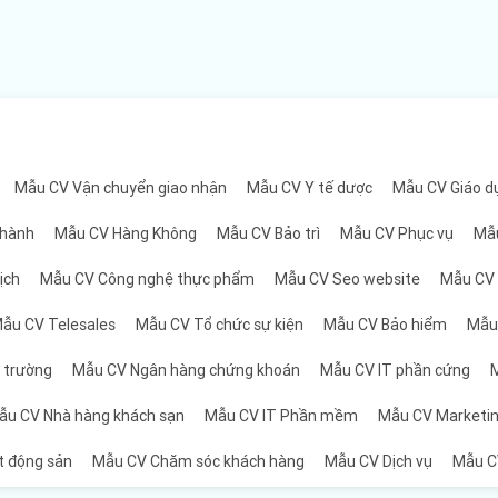
 về bản thân và mục tiêu nghề nghiệp.
à các khóa học liên quan đến lĩnh vực bạn muốn ứng tuyển.
c dự án đã tham gia, vị trí công việc và trách nhiệm đảm nhận tro
Mẫu CV Vận chuyển giao nhận
Mẫu CV Y tế dược
Mẫu CV Giáo d
 chuyên môn và cá nhân, cùng với các thành tựu đã đạt được tro
 hành
Mẫu CV Hàng Không
Mẫu CV Bảo trì
Mẫu CV Phục vụ
Mẫ
ịch
Mẫu CV Công nghệ thực phẩm
Mẫu CV Seo website
Mẫu CV
y có thể là yếu tố quan trọng để thể hiện tính cách và sự đa dạ
ẫu CV Telesales
Mẫu CV Tổ chức sự kiện
Mẫu CV Bảo hiểm
Mẫu
ị trường
Mẫu CV Ngân hàng chứng khoán
Mẫu CV IT phần cứng
M
thông tin liên lạc của những người có thể cung cấp tham chiếu 
ẫu CV Nhà hàng khách sạn
Mẫu CV IT Phần mềm
Mẫu CV Marketi
ạn.
t động sản
Mẫu CV Chăm sóc khách hàng
Mẫu CV Dịch vụ
Mẫu CV
 lượng sẽ là công cụ quan trọng để bạn có thể nổi bật trong đ