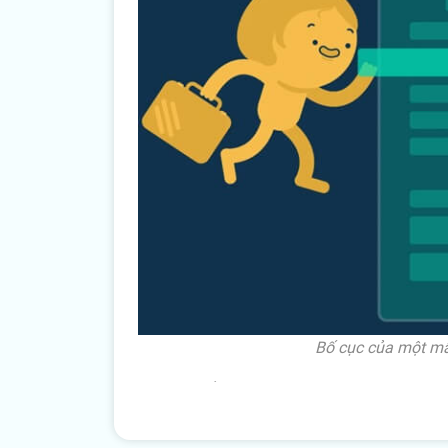
Bố cục của một mẫ
Với một bố cục hợp lý, CV hoạch định dự án 
- Thông tin cá nhân: Bao gồm tên, địa chỉ, số 