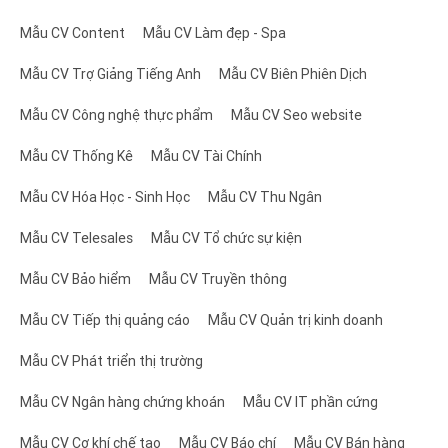
tạo ra cho thị trường lao động một dư địa mới đầy
Mẫu CV Content
Mẫu CV Làm đẹp - Spa
tiềm năng phát triển cả trong hiện tại và ở tương lai.
Mẫu CV Trợ Giảng Tiếng Anh
Mẫu CV Biên Phiên Dịch
Với sự tăng trưởng vượt bậc và những cơ hội việc
làm đa dạng, nhiều ứng viên muốn tham gia vào
Mẫu CV Công nghệ thực phẩm
Mẫu CV Seo website
ngành này để tận dụng cơ hội nghề nghiệp và phát
Mẫu CV Thống Kê
Mẫu CV Tài Chính
triển bản thân.
Mẫu CV Hóa Học - Sinh Học
Mẫu CV Thu Ngân
Doanh nghiệp trong ngành thương mại điện tử
Mẫu CV Telesales
Mẫu CV Tổ chức sự kiện
thường có quy trình tuyển dụng và lựa chọn ứng viên
rất khắt khe để đảm bảo rằng họ có thể lựa chọn
Mẫu CV Bảo hiểm
Mẫu CV Truyền thông
những nhân tài ưu tú nhất cho môi trường làm việc
Mẫu CV Tiếp thị quảng cáo
Mẫu CV Quản trị kinh doanh
của mình. Điều này vô hình chung có thể tạo ra một
Mẫu CV Phát triển thị trường
số rào cản cho ứng viên, nhất là những người mới vào
ngành.
Mẫu CV Ngân hàng chứng khoán
Mẫu CV IT phần cứng
Để thành công khi ứng tuyển vào một vị trí trong
Mẫu CV Cơ khí chế tạo
Mẫu CV Báo chí
Mẫu CV Bán hàng