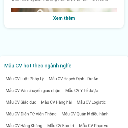
Xem thêm
Mẫu CV hot theo ngành nghề
Mẫu CV Luật Pháp Lý
Mẫu CV Hoạch Định - Dự Án
Cơ hội việc làm trong thị trường thương mại điện tử
tại Việt Nam
Mẫu CV Vận chuyển giao nhận
Mẫu CV Y tế dược
Trong thị trường việc làm, ngành thương mại điện tử
Mẫu CV Giáo dục
Mẫu CV Hàng hải
Mẫu CV Logistic
đang chứng kiến một cuộc cạnh tranh gay gắt giữa
Mẫu CV Điện Tử Viễn Thông
Mẫu CV Quản lý điều hành
các ứng viên. Nguyên nhân chính đằng sau sự cạnh
tranh này chính là do ngành thương mại điện tử đang
Mẫu CV Hàng Không
Mẫu CV Bảo trì
Mẫu CV Phục vụ