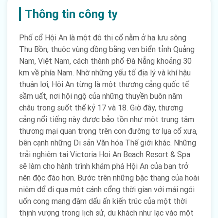
Thông tin công ty
Phố cổ Hội An là một đô thị cổ nằm ở hạ lưu sông
Thu Bồn, thuộc vùng đồng bằng ven biển tỉnh Quảng
Nam, Việt Nam, cách thành phố Đà Nẵng khoảng 30
km về phía Nam. Nhờ những yếu tố địa lý và khí hậu
thuận lợi, Hội An từng là một thương cảng quốc tế
sầm uất, nơi hội ngộ của những thuyền buôn năm
châu trong suốt thế kỷ 17 và 18. Giờ đây, thương
cảng nổi tiếng này được bảo tồn như một trung tâm
thương mại quan trọng trên con đường tơ lụa cổ xưa,
bên cạnh những Di sản Văn hóa Thế giới khác. Những
trải nghiệm tại Victoria Hoi An Beach Resort & Spa
sẽ làm cho hành trình khám phá Hội An của bạn trở
nên độc đáo hơn. Bước trên những bậc thang của hoài
niệm để đi qua một cánh cổng thời gian với mái ngói
uốn cong mang đậm dấu ấn kiến trúc của một thời
thịnh vượng trong lịch sử, du khách như lạc vào một