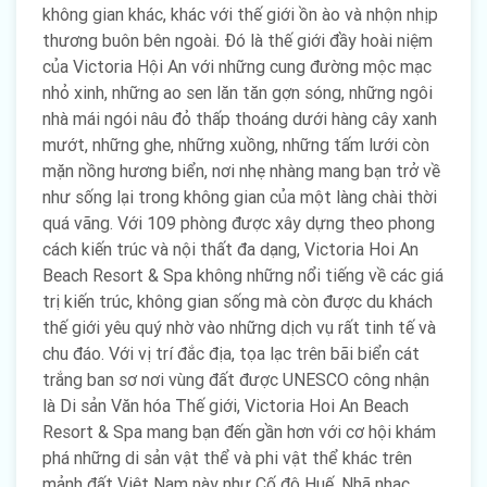
không gian khác, khác với thế giới ồn ào và nhộn nhịp
thương buôn bên ngoài. Đó là thế giới đầy hoài niệm
của Victoria Hội An với những cung đường mộc mạc
nhỏ xinh, những ao sen lăn tăn gợn sóng, những ngôi
nhà mái ngói nâu đỏ thấp thoáng dưới hàng cây xanh
mướt, những ghe, những xuồng, những tấm lưới còn
mặn nồng hương biển, nơi nhẹ nhàng mang bạn trở về
như sống lại trong không gian của một làng chài thời
quá vãng. Với 109 phòng được xây dựng theo phong
cách kiến trúc và nội thất đa dạng, Victoria Hoi An
Beach Resort & Spa không những nổi tiếng về các giá
trị kiến trúc, không gian sống mà còn được du khách
thế giới yêu quý nhờ vào những dịch vụ rất tinh tế và
chu đáo. Với vị trí đắc địa, tọa lạc trên bãi biển cát
trắng ban sơ nơi vùng đất được UNESCO công nhận
là Di sản Văn hóa Thế giới, Victoria Hoi An Beach
Resort & Spa mang bạn đến gần hơn với cơ hội khám
phá những di sản vật thể và phi vật thể khác trên
mảnh đất Việt Nam này như Cố đô Huế, Nhã nhạc