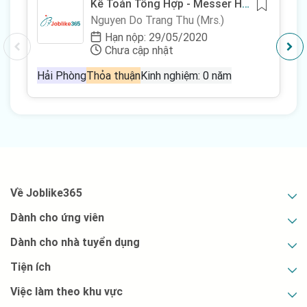
Kế Toán Tổng Hợp - Messer Hải
Phòng
Nguyen Do Trang Thu (Mrs.)
Hạn nộp: 29/05/2020
Chưa cập nhật
Hải Phòng
Thỏa thuận
Kinh nghiệm: 0 năm
Về Joblike365
Dành cho ứng viên
Dành cho nhà tuyển dụng
Tiện ích
Việc làm theo khu vực